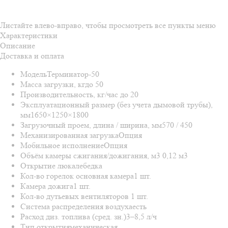
Листайте влево-вправо, чтобы просмотреть все пункты меню
Характеристики
Описание
Доставка и оплата
Модель
Терминатор-50
Масса загрузки, кг
до 50
Производительность, кг/час
до 20
Эксплуатационный размер (без учета дымовой трубы),
мм
1650×1250×1800
Загрузочный проем, длина / ширина, мм
570 / 450
Механизированная загрузка
Опция
Мобильное исполнение
Опция
Объём камеры сжигания/дожигания, м3
0,12 м3
Открытие люка
лебедка
Кол-во горелок основная камера
1 шт.
Камера дожига
1 шт.
Кол-во дутьевых вентиляторов
1 шт.
Система распределения воздуха
есть
Расход диз. топлива (сред. зн.)
3–8,5 л/ч
Тип открытия
механическая